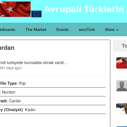
inboards
The Market
Events
avroTürk
More
T
urdan
mdi turkiyede kumsalda olmak vardi...
991 days ago
)
: Kişi
file Type
: Nurdan
: Canlar
adı
: Kadın
y (Cinsiyet)