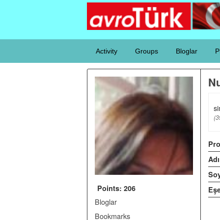
Activity
Groups
Bloglar
P
N
si
(
3
Pro
Adı
Soy
Points: 206
Eşe
Bloglar
Bookmarks