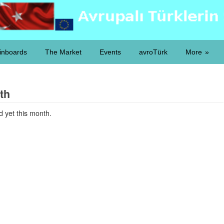
inboards
The Market
Events
avroTürk
More
th
 yet this month.