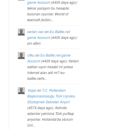
game Account
(
4405 days ago
):
tekrar yazayım bu hesapta
bulunan oyunlar: World of
warcraft (bütün...
sertan can
on
Eu-Battle.net
game Account
(
4405 days ago
):
pm attım
Utku
on
Eu-Battle.net game
Account
(
4405 days ago
): Selam
satilan oyun hesabi mi yoksa
internet alan adi mi? eu-
battle.net'e...
Yaşar
on
T.C. Rotterdam
Başkonsolosluğu Türk Uyruklu
Sözleşmeli Sekreter Arıyor!
(
4574 days ago
): Aslinda
adamlar yalnizca Türk yurttaşı
arıyorlar. Hollanda'da oturum
izni...