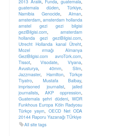
2013 Aralık
,
Funda
,
guatemala
,
guatemala düden
,
Türkiye
,
Namibia Genocide
,
Alman
,
amsterdam
,
amsterdam hollanda
amstel gezi gezi bilgisi
geziBilgisi.com
,
amsterdam
hollanda gezi geziBilgisi.com
,
Utrecht Hollanda kanal Ütreht
,
Mozel ırmağı Almanya
GeziBilgisi.com avroTürk.com
,
Tissot
,
Visodate
,
Viyana
,
Avusturya
,
40mm
,
Slim
,
Jazzmaster
,
Hamilton
,
Türkçe
Tiyatro
,
Mustafa Balbay
,
imprisoned journalist
,
jailed
journalists
,
AKP oppression
,
Guatemala şehri düdeni
,
WDR
Funkhous Europa Köln Radyosu
Türkçe yayın
,
OECD Net ODA
20144 Raporu Yazanağı TÜrkiye
All site tags