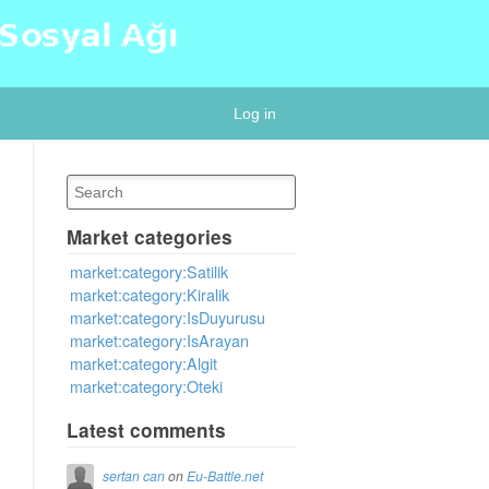
Log in
Market categories
market:category:Satilik
market:category:Kiralik
market:category:IsDuyurusu
market:category:IsArayan
market:category:Algit
market:category:Oteki
Latest comments
sertan can
on
Eu-Battle.net