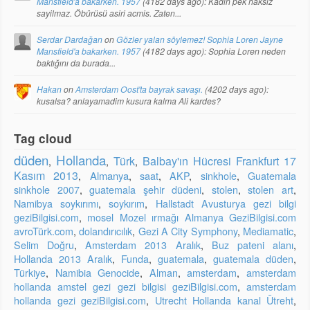
Mansfield'a bakarken. 1957
(
4182 days ago
): Kadın pek haksiz
sayilmaz. Öbürüsü asiri acmis. Zaten...
Serdar Dardağan
on
Gözler yalan söylemez! Sophia Loren Jayne
Mansfield'a bakarken. 1957
(
4182 days ago
): Sophia Loren neden
baktığını da burada...
Hakan
on
Amsterdam Oost'ta bayrak savaşı.
(
4202 days ago
):
kusalsa? anlayamadim kusura kalma Ali kardes?
Tag cloud
düden
Hollanda
Türk
Balbay'ın Hücresi Frankfurt 17
,
,
,
Kasım 2013
,
Almanya
,
saat
,
AKP
,
sinkhole
,
Guatemala
sinkhole 2007
,
guatemala şehir düdeni
,
stolen
,
stolen art
,
Namibya soykırımı
,
soykırım
,
Hallstadt Avusturya gezi bilgi
geziBilgisi.com
,
mosel Mozel ırmağı Almanya GeziBilgisi.com
avroTürk.com
,
dolandırıcılık
,
Gezi A City Symphony
,
Mediamatic
,
Selim Doğru
,
Amsterdam 2013 Aralık
,
Buz pateni alanı
,
Hollanda 2013 Aralık
,
Funda
,
guatemala
,
guatemala düden
,
Türkiye
,
Namibia Genocide
,
Alman
,
amsterdam
,
amsterdam
hollanda amstel gezi gezi bilgisi geziBilgisi.com
,
amsterdam
hollanda gezi geziBilgisi.com
,
Utrecht Hollanda kanal Ütreht
,