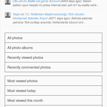
Utku
on
Eu-Battle.net game Account
(
4403 days ago
): Selam
satilan oyun hesabi mi yoksa internet alan adi mi? eu-battle.net'e...
Yaşar
on
T.C. Rotterdam Başkonsolosluğu Türk Uyruklu
Sözleşmeli Sekreter Arıyor!
(
4571 days ago
): Aslinda adamlar
yalnizca Türk yurttaşı arıyorlar. Hollanda'da oturum izni...
All photos
All photo albums
Recently viewed photos
Recently commented photos
Most viewed photos
Most viewed today
Most viewed this month