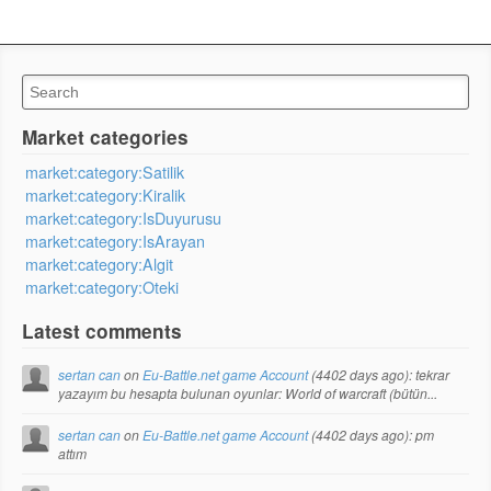
Market categories
market:category:Satilik
market:category:Kiralik
market:category:IsDuyurusu
market:category:IsArayan
market:category:Algit
market:category:Oteki
Latest comments
sertan can
on
Eu-Battle.net game Account
(
4402 days ago
): tekrar
yazayım bu hesapta bulunan oyunlar: World of warcraft (bütün...
sertan can
on
Eu-Battle.net game Account
(
4402 days ago
): pm
attım